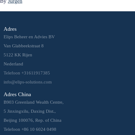
By
Jurgen
Adres
Elips Beheer en Advies BV
Van Glabbeekstraat 8
5122 KK Rijen
Nederland
Telefoon +31611917385
info@elips-solutions.com
Adres China
B903 Greenland Wealth Centre,
5 Jinxingxilu, Daxing Dist.,
Beijing 100076, Rep. of China
Telefoon +86 10 6024 0498