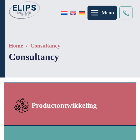
Menu
zoeken
×
Home
/
Consultancy
Consultancy
Productontwikkeling