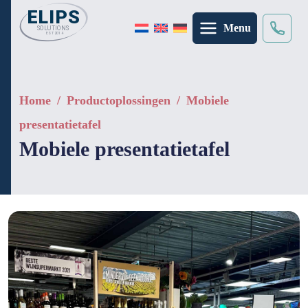
Menu
zoeken
×
Home
/
Productoplossingen
/
Mobiele
presentatietafel
Mobiele presentatietafel