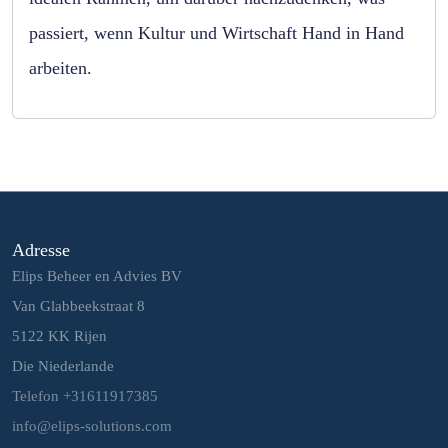
passiert, wenn Kultur und Wirtschaft Hand in Hand
arbeiten.
Adresse
Elips Beheer en Advies BV
Van Glabbeekstraat 8
5122 KK Rijen
Die Niederlande
Telefon +31611917385
info@elips-solutions.com