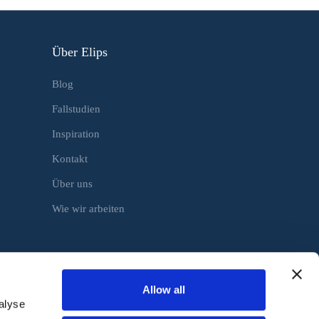
Über Elips
Blog
Fallstudien
Inspiration
Kontakt
Über uns
Wie wir arbeiten
Allow all
alyse