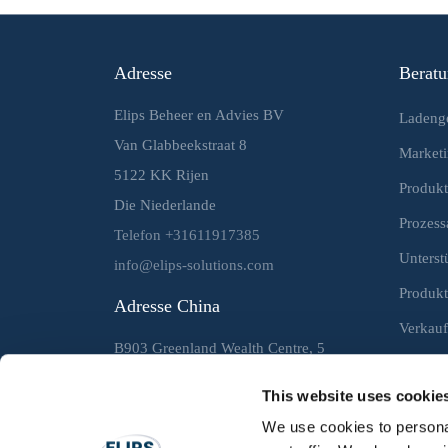
Adresse
Berat
Elips Beheer en Advies BV
Ladenge
Van Glabbeekstraat 8
Market
5122 KK Rijen
Produkt
Die Niederlande
Prozess
Telefon +31611917385
Unterst
info@elips-solutions.com
Produkt
Adresse China
Verkauf
B903 Greenland Wealth Centre, 5
Jinxingxilu, Daxing Dist., Beijing
This website uses cookie
100076, Rep. of China Telefon +86 10
We use cookies to personal
6024 0498