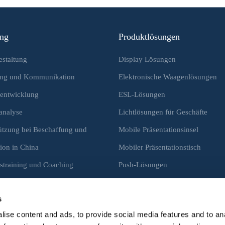
ung
Produktlösungen
staltung
Display Lösungen
ing und Kommunikation
Elektronische Waagenlösungen
entwicklung
ESL-Lösungen
analyse
Lichtlösungen für Geschäfte
ützung bei Beschaffung und
Mobile Präsentationsinsel
ion in China
Mobiler Präsentationstisch
straining und Coaching
Push-Lösungen
Rollregale und Push-Lösungen
s
ise content and ads, to provide social media features and to an