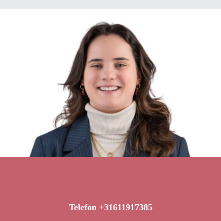
Telefon +31611917385