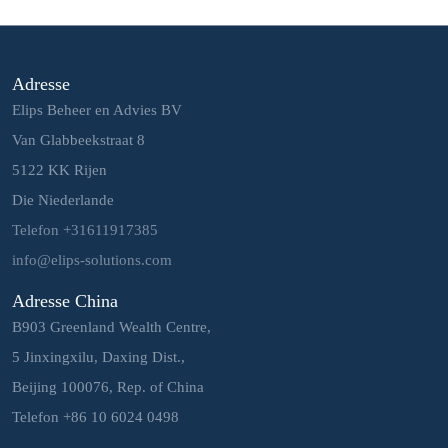
Adresse
Elips Beheer en Advies BV
Van Glabbeekstraat 8
5122 KK Rijen
Die Niederlande
Telefon +31611917385
info@elips-solutions.com
Adresse China
B903 Greenland Wealth Centre,
5 Jinxingxilu, Daxing Dist.,
Beijing 100076, Rep. of China
Telefon +86 10 6024 0498