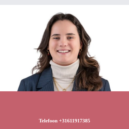
Telefoon +31611917385