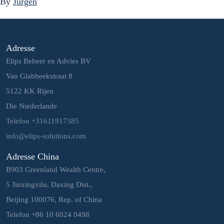
By
Jurgen
Adresse
Elips Beheer en Advies BV
Van Glabbeekstraat 8
5122 KK Rijen
Die Niederlande
Telefon +31611917385
info@elips-solutions.com
Adresse China
B903 Greenland Wealth Centre,
5 Jinxingxilu, Daxing Dist.,
Beijing 100076, Rep. of China
Telefon +86 10 6024 0498