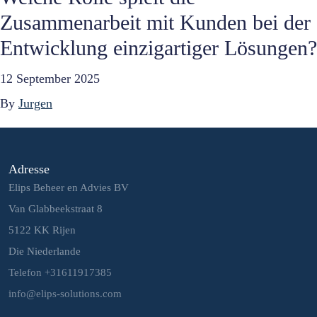
Zusammenarbeit mit Kunden bei der
Entwicklung einzigartiger Lösungen?
12 September 2025
By
Jurgen
Adresse
Elips Beheer en Advies BV
Van Glabbeekstraat 8
5122 KK Rijen
Die Niederlande
Telefon +31611917385
info@elips-solutions.com