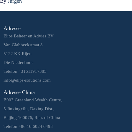
By
Jurgen
Adresse
Elips Beheer en Advies BV
Van Glabbeekstraat 8
5122 KK Rijen
Die Niederlande
Telefon +31611917385
info@elips-solutions.com
Adresse China
B903 Greenland Wealth Centre,
5 Jinxingxilu, Daxing Dist.,
Beijing 100076, Rep. of China
Telefon +86 10 6024 0498