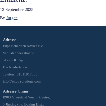
12 September 2025
By
Jurgen
Adresse
Elips Beheer en Advies BV
Van Glabbeekstraat 8
5122 KK Rijen
Die Niederlande
Telefon +31611917385
info@elips-solutions.com
Adresse China
B903 Greenland Wealth Centre,
5 Jinxingxilu, Daxing Dist.,